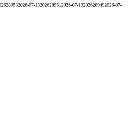
02628953
2026-07-13
202628951
2026-07-13
202628949
2026-07-