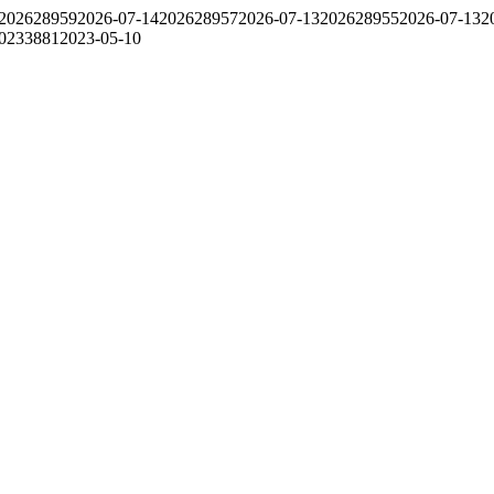
202628959
2026-07-14
202628957
2026-07-13
202628955
2026-07-13
2
0233881
2023-05-10