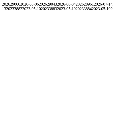
202629066
2026-08-06
202629043
2026-08-04
202628961
2026-07-14
13
20233882
2023-05-10
20233883
2023-05-10
20233884
2023-05-10
2