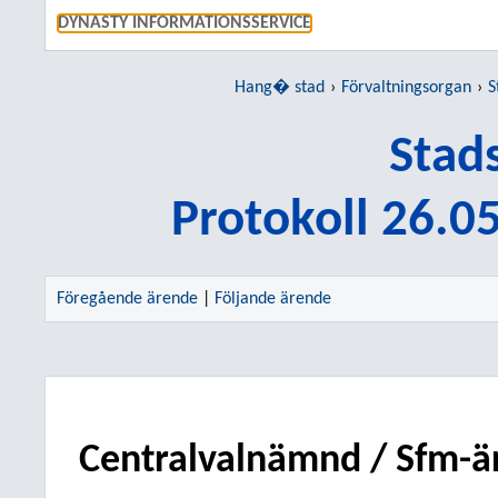
GÅ TI
DYNASTY INFORMATIONSSERVICE
Hang� stad
Förvaltningsorgan
S
Stad
Protokoll 26.0
Föregående ärende
|
Följande ärende
Centralvalnämnd / Sfm-ä