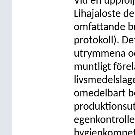
Vid en uppfölj
Lihajaloste d
omfattande br
protokoll). De
utrymmena oc
muntligt före
livsmedelslag
omedelbart bö
produktionsu
egenkontrolle
hygienkompete