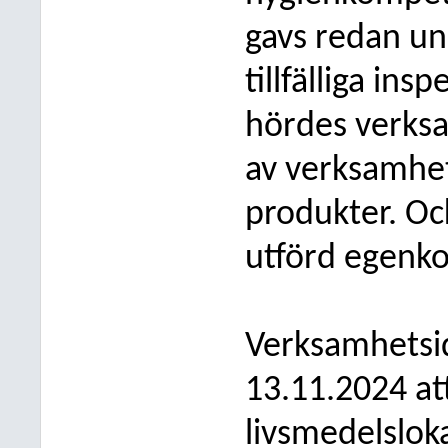
gavs redan un
tillfälliga in
hördes verks
av verksamhet
produkter. Oc
utförd egenko
Verksamhetsi
13.11.2024 at
livsmedelslok