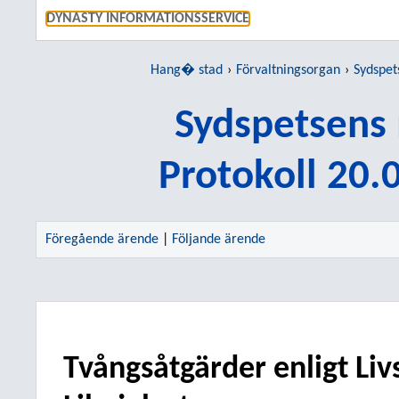
GÅ TI
DYNASTY INFORMATIONSSERVICE
Hang� stad
Förvaltningsorgan
Sydspet
Sydspetsens
Protokoll 20.
Föregående ärende
|
Följande ärende
Tvångsåtgärder enligt Li