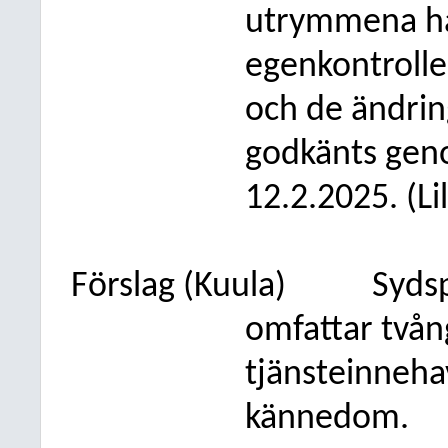
utrymmena ha
egenkontroll
och de ändrin
godkänts gen
12.2.2025. (Lil
Förslag (Kuula)
Syds
omfattar tvån
tjänsteinneha
kännedom.