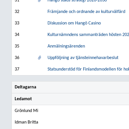
31
Hangö stads strategi 2026-2030
32
Främjande och ordnande av kulturvälfärd
33
Diskussion om Hangö Casino
34
Kulturnämndens sammanträden hösten 20
35
Anmälningsärenden
36
Uppföljning av tjänsteinnehavarbeslut
37
Statsunderstöd för Finlandsmodellen för h
Deltagarna
Ledamot
Grönlund Mi
Idman Britta