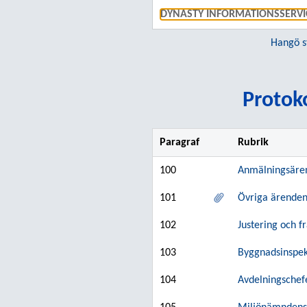
DYNASTY INFORMATIONSSERVI
Hangö s
Protoko
Paragraf
Rubrik
100
Anmälningsäre
101
Övriga ärende
102
Justering och f
103
Byggnadsinspek
104
Avdelningschef