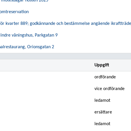
 mötesdagar hösten 2025
tomtreservation
för kvarter 889; godkännande och bestämmelse angående ikraftträde
indre våningshus, Parkgatan 9
nalrestaurang, Orionsgatan 2
Uppgift
ordförande
vice ordförande
ledamot
ersättare
ledamot