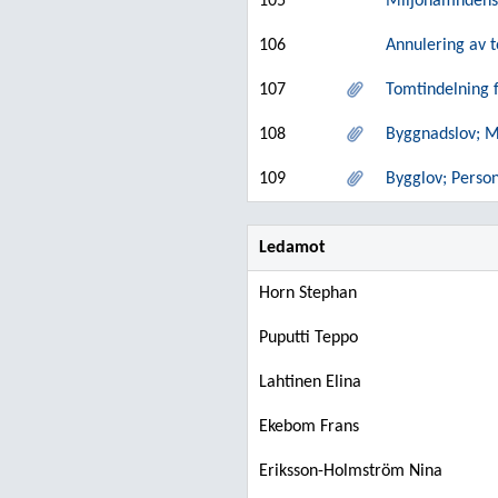
105
Miljönämndens
106
Annulering av 
107
Tomtindelning 
108
Byggnadslov; M
109
Bygglov; Perso
Ledamot
Horn Stephan
Puputti Teppo
Lahtinen Elina
Ekebom Frans
Eriksson-Holmström Nina