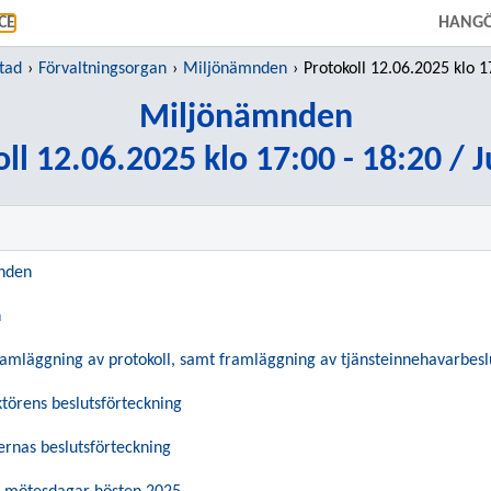
GÅ TILL HUVUDINNEHÅLL
CE
HANGÖ
tad
Förvaltningsorgan
Miljönämnden
Protokoll 12.06.2025 klo 17:00 - 18:20
Miljönämnden
ll 12.06.2025 klo 17:00 - 18:20 / 
nden
n
ramläggning av protokoll, samt framläggning av tjänsteinnehavarbesl
törens beslutsförteckning
ernas beslutsförteckning