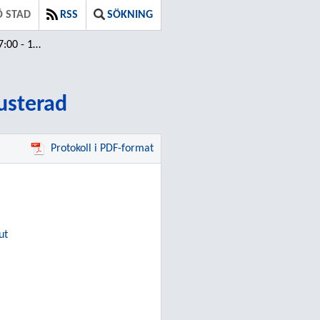
 STAD
RSS
SÖKNING
 / Justerad
Justerad
Protokoll i PDF-format
ut